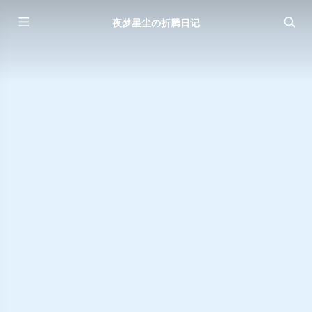
夜梦星尘の折腾日记