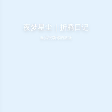
夜梦星尘 | 折腾日记
春风祝颂你的旅途