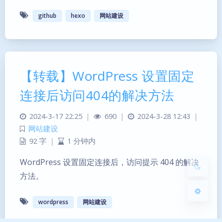
github
hexo
网站建设
【转载】WordPress 设置固定
暗黑模式
连接后访问404的解决方法
Sans Serif
Serif
2024-3-17 22:25
|
690
|
2024-3-28 12:43
|
浅阴影
深阴影
网站建设
92 字
|
1 分钟内
关闭
日落
暗化
灰度
WordPress 设置固定连接后，访问提示 404 的解决
方法。
wordpress
网站建设