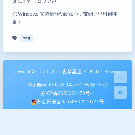
630 字
|
3 分钟
把 Windows 安装到移动硬盘中，带到哪里用到哪
暗黑模式
里！
Sans Serif
Serif
wtg
浅阴影
深阴影
关闭
日落
暗化
灰度
Copyright © 2023–2026 夜梦星尘. All Rights Reserved.
感谢陪伴
1302
天
14
小时
55
分
18
秒
苏ICP备2023001479号-1
苏公网安备32058502010741号
sitemap
本站由腾讯云提供云计算服务
本站由雨云提供对象存储服务