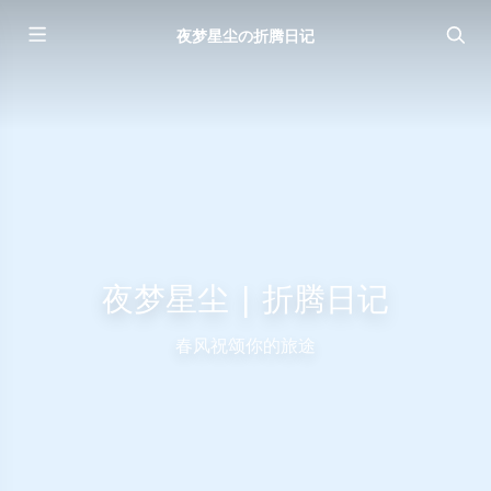
夜梦星尘の折腾日记
夜梦星尘 | 折腾日记
春风祝颂你的旅途