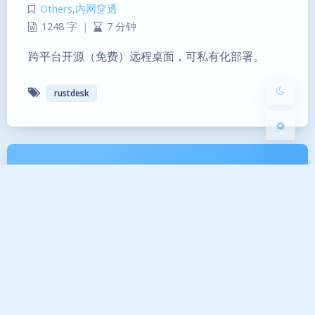
Others
,
内网穿透
1248 字
|
7 分钟
浅阴影
深阴影
跨平台开源（免费）远程桌面，可私有化部署。
关闭
日落
暗化
灰度
rustdesk
Copyright © 2023–2026 夜梦星尘. All Rights Reserved.
感谢陪伴
1301
天
10
小时
13
分
55
秒
苏ICP备2023001479号-1
苏公网安备32058502010741号
sitemap
本站由腾讯云提供云计算服务
本站由雨云提供对象存储服务