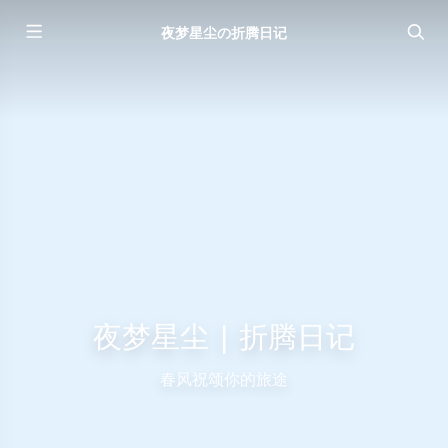
夜梦星尘の折腾日记
夜梦星尘 | 折腾日记
春风祝颂你的旅途