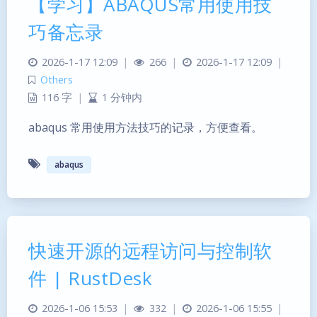
【学习】ABAQUS常用使用技
巧备忘录
2026-1-17 12:09
|
266
|
2026-1-17 12:09
|
Others
116 字
|
1 分钟内
abaqus 常用使用方法技巧的记录，方便查看。
abaqus
快速开源的远程访问与控制软
件 | RustDesk
暗黑模式
2026-1-06 15:53
|
332
|
2026-1-06 15:55
|
Sans Serif
Serif