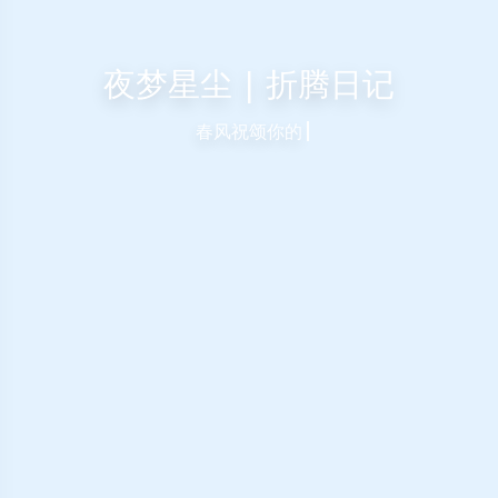
夜梦星尘 | 折腾日记
春风祝颂你的旅途