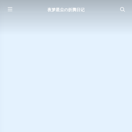
夜梦星尘の折腾日记