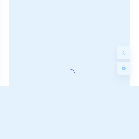
Sans Serif
Serif
浅阴影
深阴影
关闭
日落
暗化
灰度