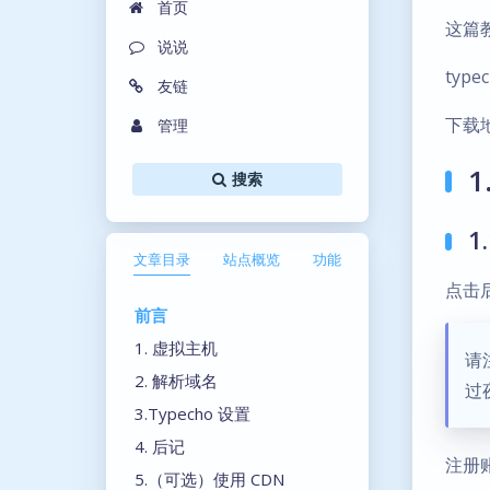
首页
这篇
说说
typ
友链
下载
管理
1
搜索
1
文章目录
站点概览
功能
点击
前言
1. 虚拟主机
请
2. 解析域名
过
3.Typecho 设置
4. 后记
注册
5.（可选）使用 CDN