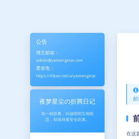
公告
博主邮箱：
admin@yemengstar.com
爱发电：
https://ifdian.net/a/yemengstar
邮
夜梦星尘の折腾日记
有一种距离，叫做明明互相暗
恋，却保持着安全距离。
在这