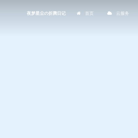
首页
云服务
夜梦星尘の折腾日记