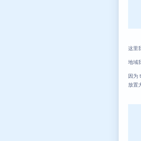
这里
地域
因为 
放置