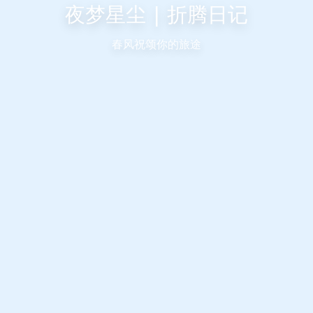
夜梦星尘 | 折腾日记
春风祝颂你的旅途