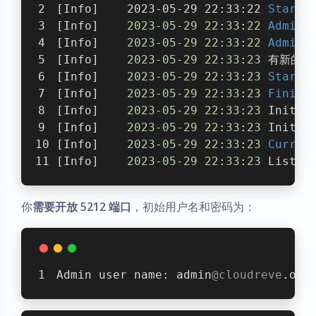
[Info]    2023-05-29 22:33:22 
Start
 
[Info]    
2023
-05
-29
22
:
33
:
22
Admin
[Info]    
2023
-05
-29
22
:
33
:
22
Admin
[Info]    
2023
-05
-29
22
:
33
:
23
 有新的版
[Info]    
2023
-05
-29
22
:
33
:
23
Start
 
[Info]    
2023
-05
-29
22
:
33
:
23
Finish
[Info]    
2023
-05
-29
22
:
33
:
23
 Initia
[Info]    
2023
-05
-29
22
:
33
:
23
 Initia
[Info]    
2023
-05
-29
22
:
33
:
23
Curren
[Info]    
2023
-05
-29
22
:
33
:
23
 Listen
你
需要开放 5212 端口
，初始用户名和密码为：
Admin user name: admin
@cloudreve
.org