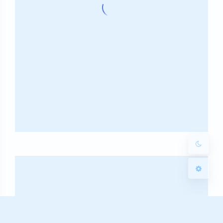
暗黑模式
Sans Serif
Serif
浅阴影
深阴影
关闭
日落
暗化
灰度