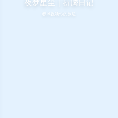
夜梦星尘 | 折腾日记
春风祝颂你的旅途