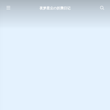
夜梦星尘の折腾日记