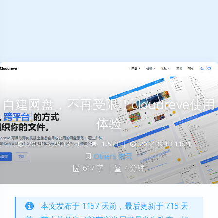
自建网盘，不再受限！cloudreve使用
体验
2023-5-29 19:34
|
1,533
|
2024-8-13 11:21
|
Others
,
雨云
617 字
|
4 分钟
本文发布于 1157 天前，最后更新于 715 天