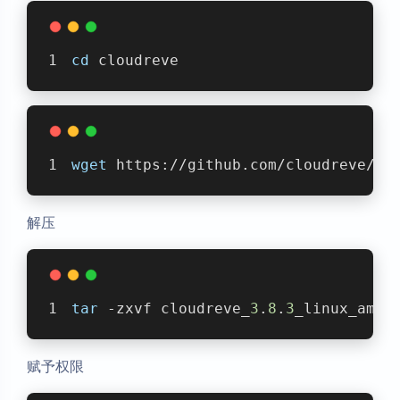
cd
 cloudreve
wget
 https://github.com/cloudreve/Cl
解压
tar
 -zxvf cloudreve_
3
.
8
.
3
_linux_amd
6
赋予权限