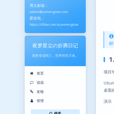
博主邮箱：
admin@yemengstar.com
爱发电：
https://ifdian.net/a/yemengstar
邮
夜梦星尘の折腾日记
我将变成死亡，世界的毁灭者。
1
项目
首页
说说
Ubu
桌面
友链
管理
演示
搜索