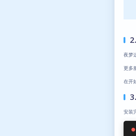
2
夜梦
更多
在开
3
安装完