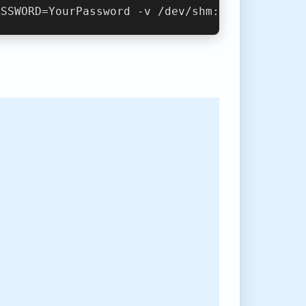
ASSWORD=YourPassword -v /dev/shm:/dev/shm dor