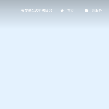
首页
云服务
夜梦星尘の折腾日记