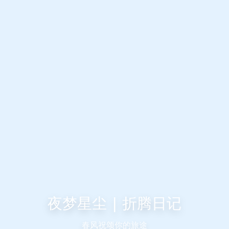
夜梦星尘 | 折腾日记
春风祝颂你的旅途