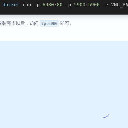
docker
 run -p 
6080
:
80
 -p 
5900
:
5900
 -e VNC_P
安装完毕以后，访问
即可。
ip:6080