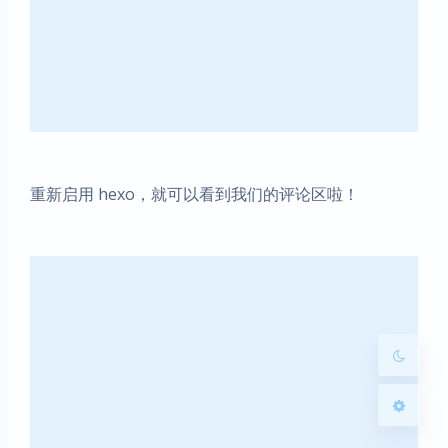
暗黑模式
重新启用 hexo，就可以看到我们的评论区啦！
Sans Serif
Serif
浅阴影
深阴影
关闭
日落
暗化
灰度