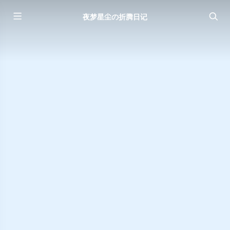
夜梦星尘の折腾日记