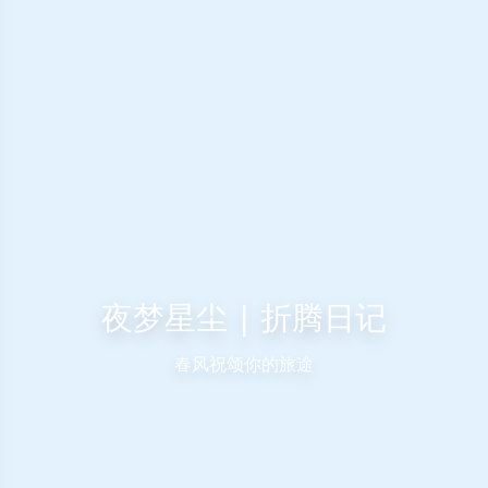
夜梦星尘 | 折腾日记
春风祝颂你的旅途