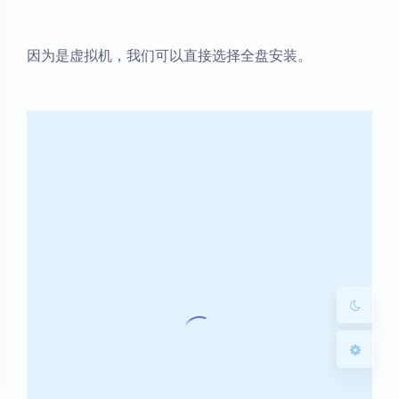
因为是虚拟机，我们可以直接选择全盘安装。
暗黑模式
Sans Serif
Serif
浅阴影
深阴影
关闭
日落
暗化
灰度