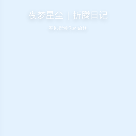
夜梦星尘 | 折腾日记
春风祝颂你的旅途