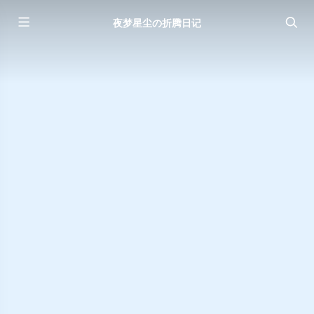
夜梦星尘の折腾日记