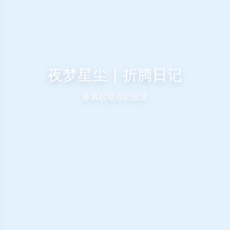
夜梦星尘 | 折腾日记
春风祝颂你的旅途