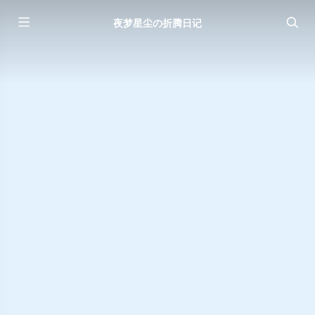
夜梦星尘の折腾日记