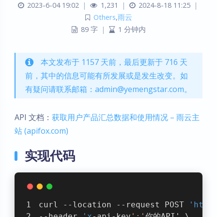
2023-6-04 19:02
|
1,231
|
2024-8-18 11:25
|
Others
,
雨云
89 字
|
1 分钟内
本文发布于 1157 天前，最后更新于 716 天
前，其中的信息可能有所发展或是发生改变。如
有疑问请联系邮箱：admin@yemengstar.com。
API 文档：
获取用户产品汇总数据和使用情况 – 雨云主
站 (apifox.com)
实现代码
curl --location --request POST 
'http
--header 
'x
-api-key
':'
你的API' \