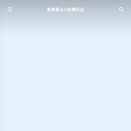
夜梦星尘の折腾日记