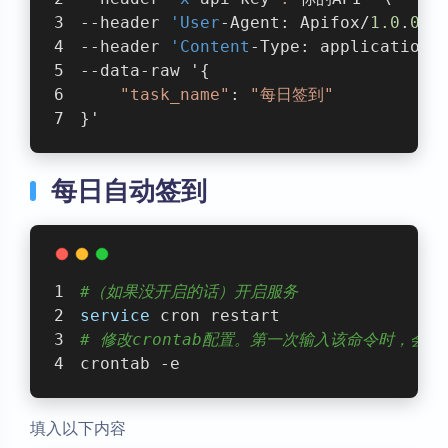
--header 
'User
-Agent: Apifox/
1.0
.
0
 (
--header 
'Content
-Type: application/
--data-raw '{
"task_name"
: 
"每日签到"
}'
每日自动签到
#（如果没开启的话）开启服务
service
 cron restart
# 修改crontab配置。第一次输入该命令时，
crontab -e
填入以下内容