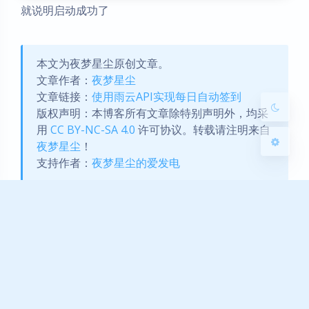
就说明启动成功了
Sans Serif
Serif
浅阴影
深阴影
本文为夜梦星尘原创文章。
文章作者：
夜梦星尘
关闭
日落
暗化
灰度
文章链接：
使用雨云API实现每日自动签到
版权声明：本博客所有文章除特别声明外，均采
用
CC BY-NC-SA 4.0
许可协议。转载请注明来自
夜梦星尘
！
支持作者：
夜梦星尘的爱发电
API
雨云
上一篇
下一篇