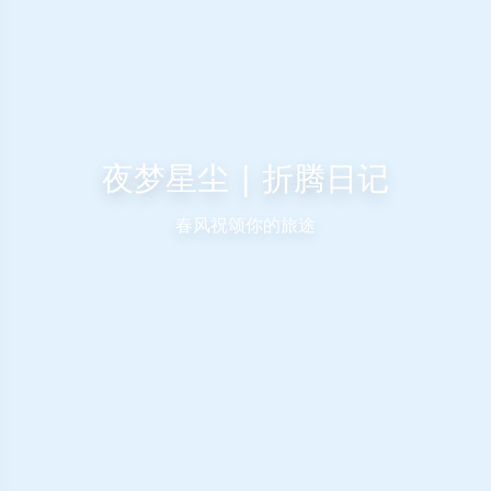
夜梦星尘 | 折腾日记
春风祝颂你的旅途