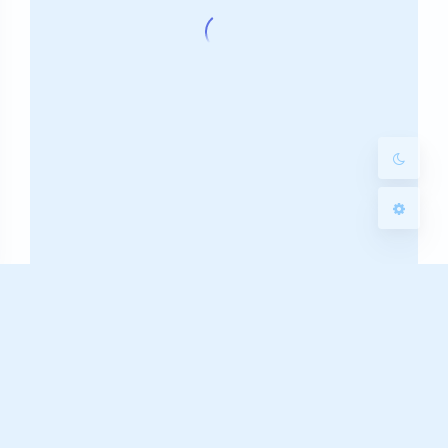
Sans Serif
Serif
浅阴影
深阴影
关闭
日落
暗化
灰度
由于我把图片放在了本地，又当外链使用，所以就结合
了一下
搭建随机图片 API
这篇文章里面的两种方法（虽
然有点脱裤子放屁的感觉了）。大家看看就行了啊，要
真用的话两者择其一就行了，不要学我这种奇葩操作（