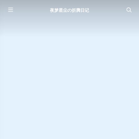
夜梦星尘の折腾日记