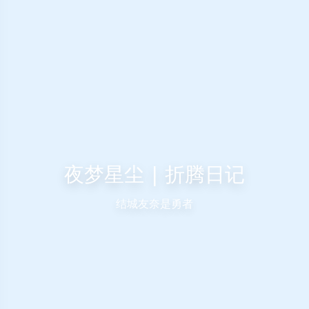
夜梦星尘 | 折腾日记
结城友奈是勇者