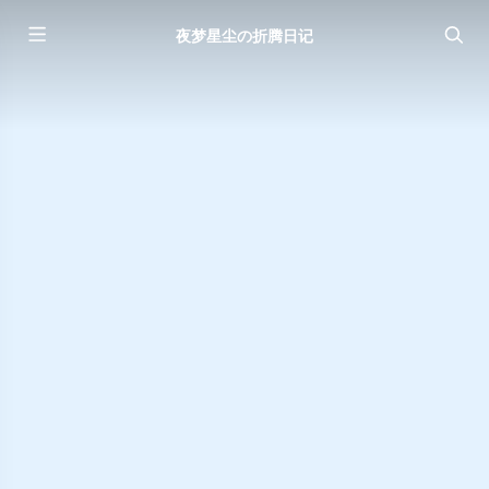
夜梦星尘の折腾日记