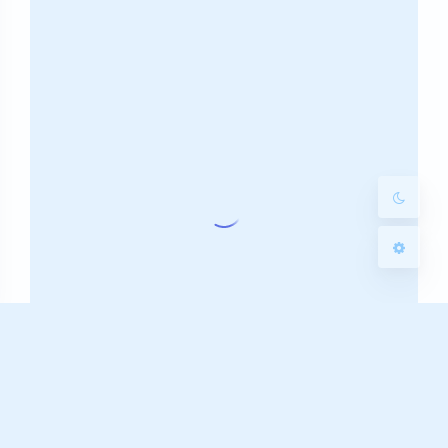
暗黑模式
Sans Serif
Serif
浅阴影
深阴影
关闭
日落
暗化
灰度