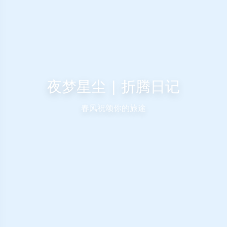
夜梦星尘 | 折腾日记
春风祝颂你的旅途