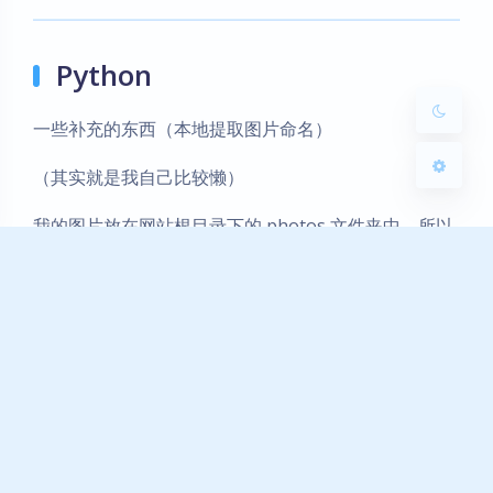
浅阴影
深阴影
Python
关闭
日落
暗化
灰度
一些补充的东西（本地提取图片命名）
（其实就是我自己比较懒）
我的图片放在网站根目录下的 photos 文件夹中，所以
采用如下方式。如果你的图片放在对象存储中，则直接
在 TXT 文件中写入每张图片的位置（一行一个）即
可！
由于我自己的图片比较多，所以当我使用搭建外链的时
候比较头疼 —— 那么多图片的文件名得全部录入 TXT
中！
于是我就稍微写了两行 python 简化了一下工作量，代