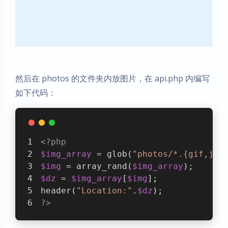
然后在 photos 的文件夹内放图片，在 api.php 内编写
如下代码：
<?php
$img_array
 = glob(
"photos/*.{gif,jpg
$img
 = array_rand(
$img_array
); 
$dz
 = 
$img_array
[
$img
];
header(
"Location:"
.
$dz
);
?>