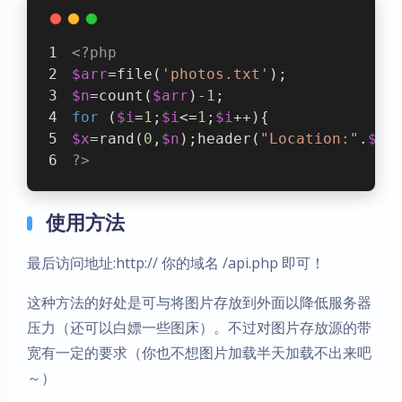
<?php
$arr
=file(
'photos.txt'
);
$n
=count(
$arr
)
-1
;
for
 (
$i
=
1
;
$i
<=
1
;
$i
++){
$x
=rand(
0
,
$n
);header(
"Location:"
.
$ar
?>
使用方法
最后访问地址:http:// 你的域名 /api.php 即可！
这种方法的好处是可与将图片存放到外面以降低服务器
暗黑模式
压力（还可以白嫖一些图床）。不过对图片存放源的带
宽有一定的要求（你也不想图片加载半天加载不出来吧
Sans Serif
Serif
～）