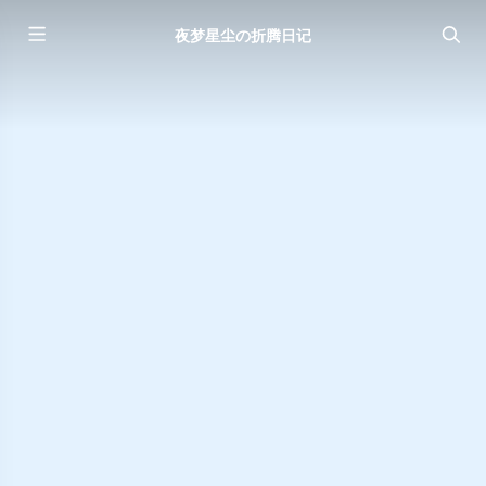
夜梦星尘の折腾日记