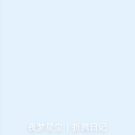
夜梦星尘 | 折腾日记