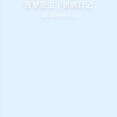
夜梦星尘 | 折腾日记
春风祝颂你的旅途