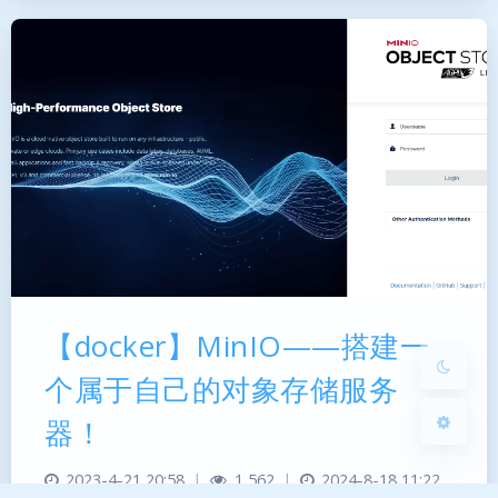
暗黑模式
Sans Serif
Serif
浅阴影
深阴影
关闭
日落
暗化
灰度
【docker】MinIO——搭建一
个属于自己的对象存储服务
器！
2023-4-21 20:58
|
1,562
|
2024-8-18 11:22