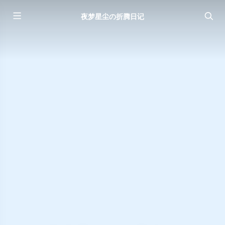
夜梦星尘の折腾日记