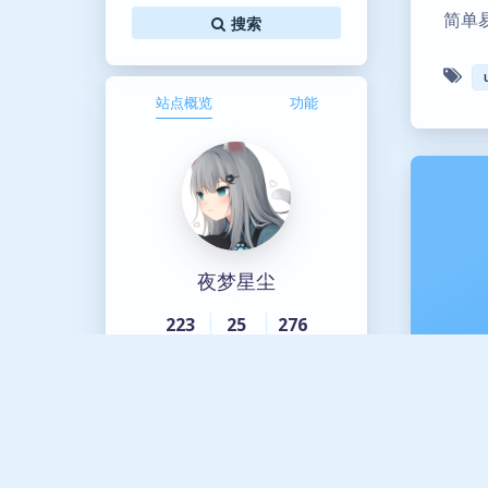
简单易
搜索
站点概览
功能
夜梦星尘
223
25
276
文章
分类
标签
云上咖啡厅
Links