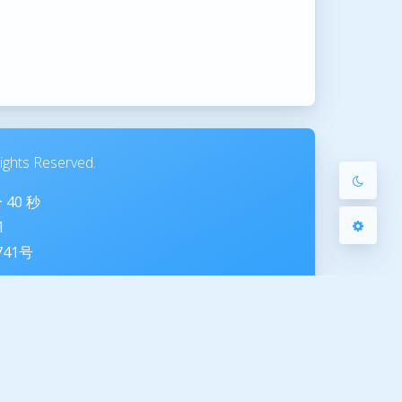
Sans Serif
Serif
浅阴影
深阴影
关闭
日落
暗化
灰度
ghts Reserved.
分
40
秒
1
741号
服务
服务
ted by 夜梦星尘