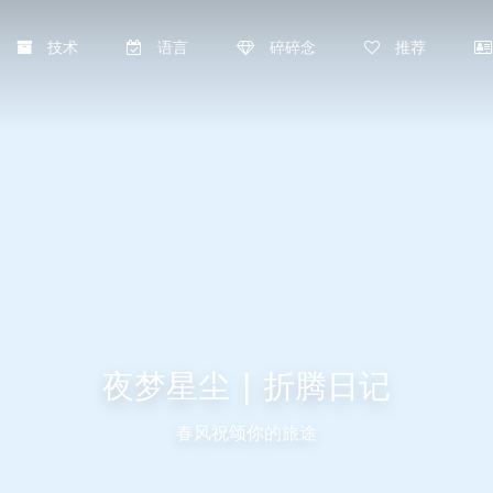
技术
语言
碎碎念
推荐
夜梦星尘 | 折腾日记
春风祝颂你的旅途