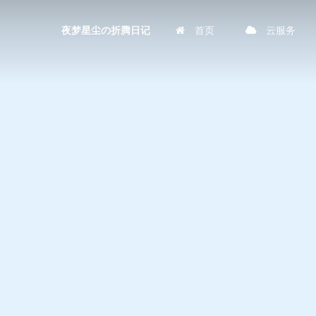
首页
云服务
夜梦星尘の折腾日记