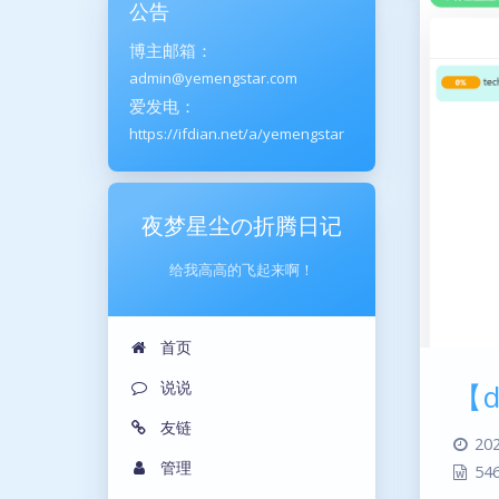
公告
博主邮箱：
admin@yemengstar.com
爱发电：
https://ifdian.net/a/yemengstar
夜梦星尘の折腾日记
给我高高的飞起来啊！
首页
说说
【d
友链
202
管理
54