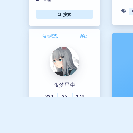
搜索
站点概览
功能
夜梦星尘
222
25
274
文章
分类
标签
云上咖啡厅