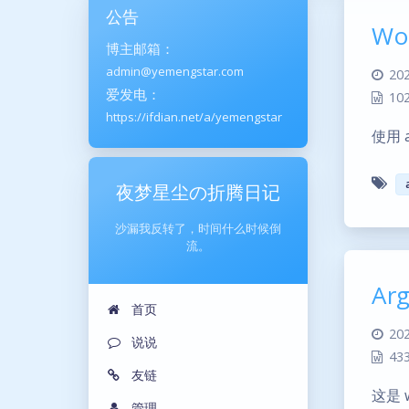
公告
Wo
博主邮箱：
admin@yemengstar.com
202
爱发电：
10
https://ifdian.net/a/yemengstar
使用 
夜梦星尘の折腾日记
沙漏我反转了，时间什么时候倒
流。
A
首页
202
说说
43
友链
这是 
管理