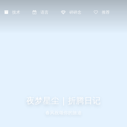
技术
语言
碎碎念
推荐
夜梦星尘 | 折腾日记
春风祝颂你的旅途