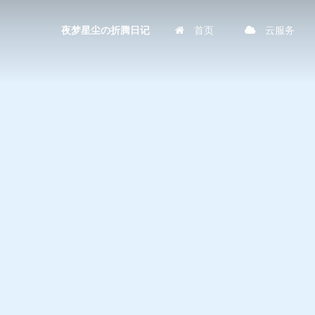
首页
云服务
夜梦星尘の折腾日记