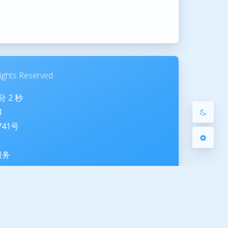
Sans Serif
Serif
浅阴影
深阴影
关闭
日落
暗化
灰度
ghts Reserved.
分
2
秒
1
741号
服务
服务
ted by 夜梦星尘