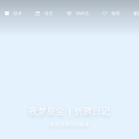
技术
语言
碎碎念
推荐
夜梦星尘 | 折腾日记
春风祝颂你的旅途