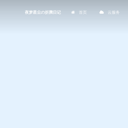
首页
云服务
夜梦星尘の折腾日记