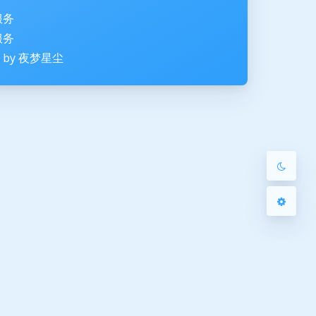
暗黑模式
服务
Sans Serif
Serif
服务
ted by 夜梦星尘
浅阴影
深阴影
关闭
日落
暗化
灰度