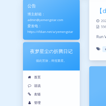
公告
【d
博主邮箱：
admin@yemengstar.com
202
爱发电：
55
https://ifdian.net/a/yemengstar
Run V
夜梦星尘の折腾日记
循此苦旅，终抵繁星。
首页
说说
友链
管理