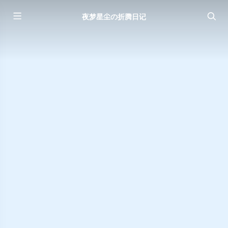
夜梦星尘の折腾日记