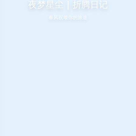
夜梦星尘 | 折腾日记
春风祝颂你的旅途