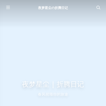
夜梦星尘の折腾日记
夜梦星尘 | 折腾日记
春风祝颂你的旅途