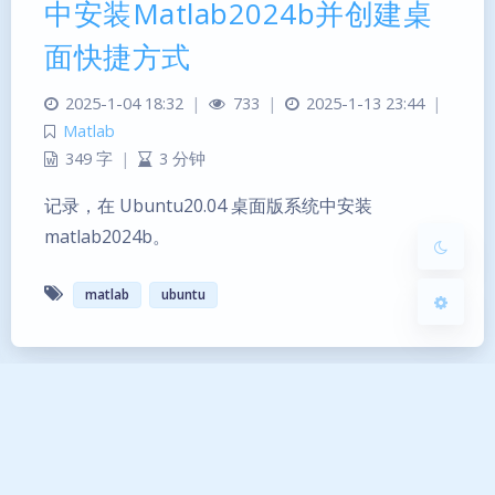
中安装Matlab2024b并创建桌
暗黑模式
面快捷方式
Sans Serif
Serif
2025-1-04 18:32
|
733
|
2025-1-13 23:44
|
Matlab
浅阴影
深阴影
349 字
|
3 分钟
记录，在 Ubuntu20.04 桌面版系统中安装
关闭
日落
暗化
灰度
matlab2024b。
matlab
ubuntu
Copyright © 2023–2026 夜梦星尘. All Rights Reserved.
感谢陪伴
1301
天
3
小时
10
分
30
秒