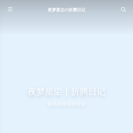
夜梦星尘の折腾日记
夜梦星尘 | 折腾日记
春风祝颂你的旅途