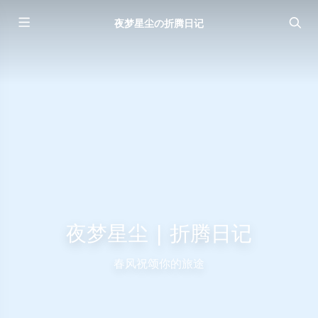
夜梦星尘の折腾日记
夜梦星尘 | 折腾日记
春风祝颂你的旅途