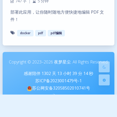
747 字
|
5 分钟
部署此应用，让你随时随地方便快捷地编辑 PDF 文
暗黑模式
件！
Sans Serif
Serif
docker
pdf
pdf编辑
浅阴影
深阴影
关闭
日落
暗化
灰度
Copyright © 2023–2026 夜梦星尘. All Rights Reserved.
感谢陪伴
1302
天
13
小时
39
分
14
秒
苏ICP备2023001479号-1
苏公网安备32058502010741号
sitemap
本站由腾讯云提供云计算服务
本站由雨云提供对象存储服务