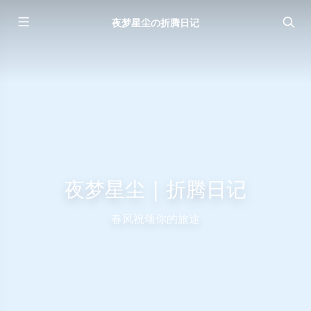
夜梦星尘の折腾日记
夜梦星尘 | 折腾日记
春风祝颂你的旅途