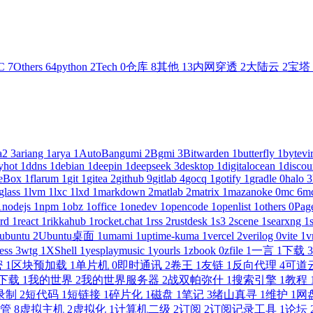
C
7
Others
64
python
2
Tech
0
仓库
8
其他
13
内网穿透
2
大陆云
2
宝塔
ia2
3
ariang
1
arya
1
AutoBangumi
2
Bgmi
3
Bitwarden
1
butterfly
1
bytevi
lyhot
1
ddns
1
debian
1
deepin
1
deepseek
3
desktop
1
digitalocean
1
discou
deBox
1
flarum
1
git
1
gitea
2
github
9
gitlab
4
gocq
1
gotify
1
gradle
0
halo
3
glass
1
lvm
1
lxc
1
lxd
1
markdown
2
matlab
2
matrix
1
mazanoke
0
mc
6
m
1
nodejs
1
npm
1
obz
1
office
1
onedev
1
opencode
1
openlist
1
others
0
Pag
erd
1
react
1
rikkahub
1
rocket.chat
1
rss
2
rustdesk
1
s3
2
scene
1
searxng
1
ubuntu
2
Ubuntu桌面
1
umami
1
uptime-kuma
1
vercel
2
verilog
0
vite
1
v
ess
3
wtg
1
XShell
1
yesplaymusic
1
yourls
1
zbook
0
zfile
1
一言
1
下载
3
密
1
区块预加载
1
单片机
0
即时通讯
2
卷王
1
友链
1
反向代理
4
可道
下载
1
我的世界
2
我的世界服务器
2
战双帕弥什
1
搜索引擎
1
教程
录制
2
短代码
1
短链接
1
碎片化
1
磁盘
1
笔记
3
绪山真寻
1
维护
1
网
托管
8
虚拟主机
2
虚拟化
1
计算机二级
2
订阅
2
订阅记录工具
1
论坛