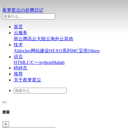
夜梦星尘の折腾日记
首页
云服务
雨云
腾讯云
大陆云
海外云
其他
技术
AI
docker
网站建设
HEXO系列
MC
宝塔
Others
语言
HTML
C/C++
python
Matlab
碎碎念
推荐
关于夜梦星尘
搜索
×