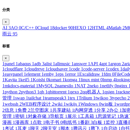
分类
×
AI
3
AO
0
C/C++
0
Cloud
18
docker
90
HEXO
12
HTML
4
Matlab
2
M
雨云
95
标签
×
1panel
1
abaqus
1
adb
3
alist
1
allmusic
1
answer
1
API
4
apt
1
argon
2
ar
1
cloudflare
1
cloudreve
1
cloudsaver
1
code
1
code-server
1
codex
1
dai
1
easypanel
1
element
1
emby
1
eps
1
error
1
Excalidraw
1
fdm
0
FileCo
1
Kavita
1
keil5
1
Koishi
0
komari
1
komga
1
linux mint
0
lnmp
4
looking
1
mkdocs-material
1
MySQL
2
namesilo
1
NAT
2
neko
1
netlify
0
nginx
1
python
2
python3
1
qb
1
qbittorrent
1
qexo
2
qq机器人
1
qsign
1
rackn
管理
1
swap
1
tailchat
1
teamspeak3
1
tex
1
Trilium
1
twikoo
3
typecho
2
1
webssh
2
WEB程序设计
2
wiki
1
wikijs
1
Windows
0
win板
1
wordpr
2
信息
1
免费
2
兰空图床
1
共享建站
1
内网穿透
1
分享
2
办公
1
加
管理
1
密钥
1
对象存储
3
导航页
1
展示
1
工具箱
1
思源笔记
1
急速
漫画
1
漫画库
1
点歌
1
电子书
0
电纸书
1
番剧
3
白板
1
监控
3
直播
1
考试
1
耳麦
1
聊天
2
聊天室
1
脚本
1
腾讯云
1
腾飞
1
自启动
1
自