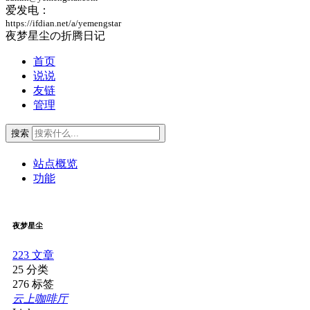
爱发电：
https://ifdian.net/a/yemengstar
夜梦星尘の折腾日记
首页
说说
友链
管理
搜索
站点概览
功能
夜梦星尘
223
文章
25
分类
276
标签
云上咖啡厅