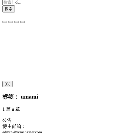
搜索
夜间模式
暗黑模式
Sans Serif
Serif
浅阴影
深阴影
关闭
日落
暗化
灰度
0%
标签：
umami
1 篇文章
公告
博主邮箱：
admin@yemengstar.com