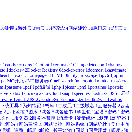
10
测评
2
海外云
3
狗云
15
碎碎念
4
网站建设
38
腾讯云
10
语言
0
rt
1
caddy
0
casaos
1
Certbot
1
certimate
1
Changedetection
1
chatbox
rse
1
docker
42
Docker Registry
0
docker-error
1
docmost
1
easyimage
heart
1
hexo
13
homepage
1
HTML
0
htmly
1
inkscape
1
ipv6
1
joplin
cp
1
MC开服
4
MC服务器
0
meilisearch
0
microbin
1
minio
1
misskey
es
1
pasteme
1
pdf
1
pdf编辑
1
php
1
picsur
1
pml
1
portainer
1
posteio
serverstatus
1
shizuku
2
showdoc
1
snap
1
speedtest
1
ssh
2
ssl
0
SSL证书
mware
1
vnc
1
VPS
2
vscode
3
vuefilemanager
1
vultr
2
waf
1
wallos
下载工具
2
为知笔记
1
书库
1
二次元
1
二级域名
1
云服务器
2
云盘
云
2
哪吒监控
2
图床
3
域名
5
域名证书
1
学生包
1
宝塔
5
密码
1
密码
1
文件
1
服务器
2
服务器监控
1
流量卡
1
流量统计
1
测速
1
浏览器
1
盘
2
网站
1
网站建设
23
网站监控
1
网站系统
1
网站统计
1
美化主题
2
运维
1
追番
1
邮局
3
邮箱
1
长亭雷池
1
问卷
1
阅后即焚
1
阅读
3
随