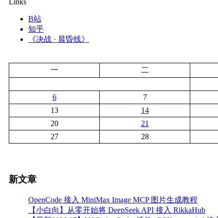
Links
B站
知乎
《决战 · 晨昏线》
一
二
6
7
13
14
20
21
27
28
新文章
OpenCode 接入 MiniMax Image MCP 图片生成教程
【小白向】从零开始将 DeepSeek API 接入 RikkaHub