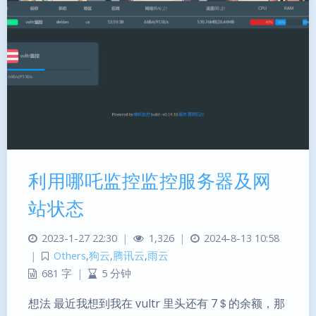
利用哪吒监控监控服务器及网
暗黑模式
站状态
Sans Serif
Serif
2023-1-27 22:30
|
1,326
|
2024-8-13 10:58
|
Others
,
狗云
,
腾讯云
,
雨云
浅阴影
深阴影
681 字
|
5 分钟
关闭
日落
暗化
灰度
想法 最近我想到我在 vultr 里头还有 7＄的余额，那