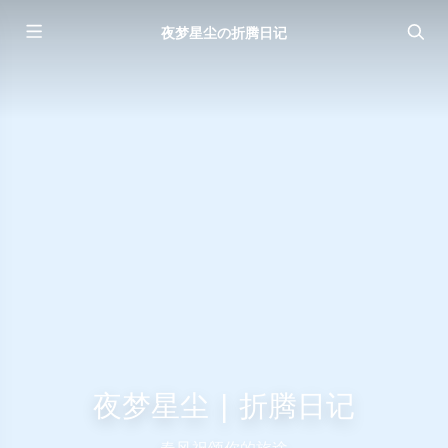
夜梦星尘の折腾日记
夜梦星尘 | 折腾日记
春风祝颂你的旅途