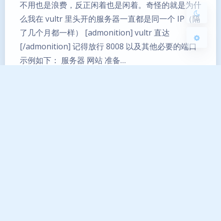
不用也是浪费，反正闲着也是闲着。奇怪的就是为什
么我在 vultr 里头开的服务器一直都是同一个 IP（隔
了几个月都一样） [admonition] vultr 直达
[/admonition] 记得放行 8008 以及其他必要的端口
示例如下： 服务器 网站 准备…
docker
vultr
哪吒监控
网站
Copyright © 2023–2026 夜梦星尘. All Rights Reserved.
感谢陪伴
1301
天
12
小时
37
分
13
秒
苏ICP备2023001479号-1
苏公网安备32058502010741号
sitemap
本站由腾讯云提供云计算服务