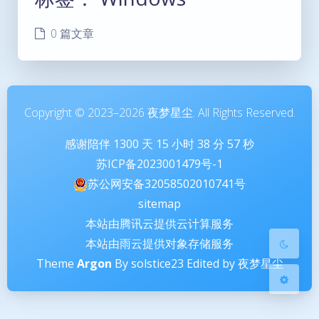
0 篇文章
暗黑模式
Copyright © 2023–2026 夜梦星尘. All Rights Reserved.
感谢陪伴
1300
天
15
小时
38
分
58
秒
Sans Serif
Serif
苏ICP备2023001479号-1
浅阴影
深阴影
苏公网安备32058502010741号
sitemap
关闭
日落
暗化
灰度
本站由腾讯云提供云计算服务
本站由雨云提供对象存储服务
Theme
Argon
By solstice23 Edited by 夜梦星尘