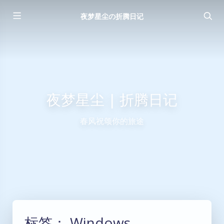
夜梦星尘の折腾日记
夜梦星尘 | 折腾日记
春风祝颂你的旅途
标签：
Windows