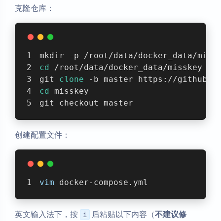
克隆仓库：
mkdir -p /root/data/docker_data/miss
cd
 /root/data/docker_data/misskey
git 
clone
 -b master https://github.c
cd
 misskey
git checkout master
创建配置文件：
vim
 docker-compose.yml
英文输入法下，按
后粘贴以下内容（
不建议修
i