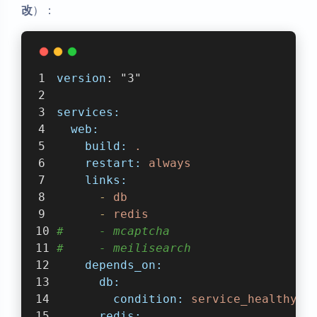
改
）：
version
: "3"
services:
web:
build:
.
restart:
always
links:
-
db
-
redis
#     - mcaptcha
#     - meilisearch
depends_on:
db:
condition:
service_healthy
redis: