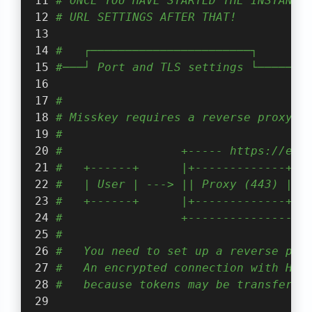
# ONCE YOU HAVE STARTED THE INSTANCE
# URL SETTINGS AFTER THAT!
#   ┌───────────────────────┐
#───┘ Port and TLS settings └───────
#
# Misskey requires a reverse proxy t
#
#                 +----- https://exa
#   +------+      |+-------------+  
#   | User | ---> || Proxy (443) | -
#   +------+      |+-------------+  
#                 +-----------------
#
#   You need to set up a reverse pro
#   An encrypted connection with HTT
#   because tokens may be transferre