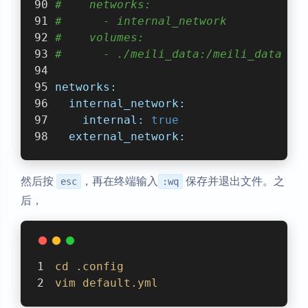
#    networks:
#      - internal_network
#    volumes:
#      - ./meili_data:/meili_data
networks:
internal_network:
internal:
true
external_network:
然后按
，再在终端输入
保存并退出文件。之
esc
:wq
后，
cd
.config
vim
default
.yml