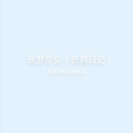
夜梦星尘 | 折腾日记
春风祝颂你的旅途