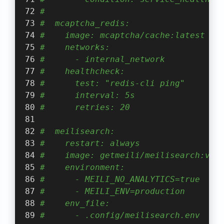
#
#  mcaptcha_redis:
#    image: mcaptcha/cache:latest
#    networks:
#      - internal_network
#    healthcheck:
#      test: "redis-cli ping"
#      interval: 5s
#      retries: 20
#  meilisearch:
#    restart: always
#    image: getmeili/meilisearch:v1.
#    environment:
#      - MEILI_NO_ANALYTICS=true
#      - MEILI_ENV=production
#    env_file:
#      - .config/meilisearch.env