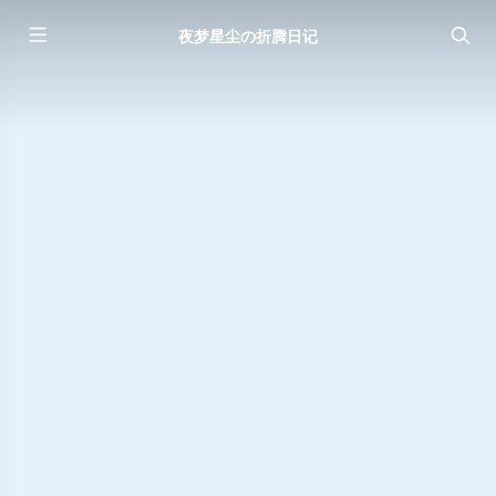
夜梦星尘の折腾日记