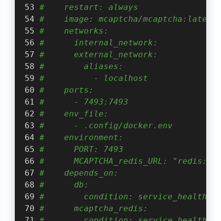
#    restart: always
#    image: mcaptcha/mcaptcha:latest
#    networks:
#      internal_network:
#      external_network:
#        aliases:
#          - localhost
#    ports:
#      - 7493:7493
#    env_file:
#      - .config/docker.env
#    environment:
#      PORT: 7493
#      MCAPTCHA_redis_URL: "redis://
#    depends_on:
#      db:
#        condition: service_healthy
#      mcaptcha_redis:
#        condition: service_healthy