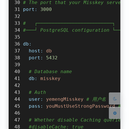
# The port that your Misskey server 
port:
3000
#   ┌──────────────────────────┐
#───┘ PostgreSQL configuration └────
db:
暗黑模式
host:
db
port:
5432
Sans Serif
Serif
# Database name
浅阴影
深阴影
db:
misskey
关闭
日落
暗化
灰度
# Auth
user:
yemengMisskey
# 用户名
pass:
youMustUseStrongPassword
# 
# Whether disable Caching queries
#disableCache: true