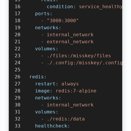
condition:
service_healthy
ports:
-
"3000:3000"
networks:
-
internal_network
-
external_network
volumes:
-
./files:/misskey/files
-
./.config:/misskey/.config:r
redis:
restart:
always
image:
redis:7-alpine
networks:
-
internal_network
volumes:
-
./redis:/data
healthcheck: