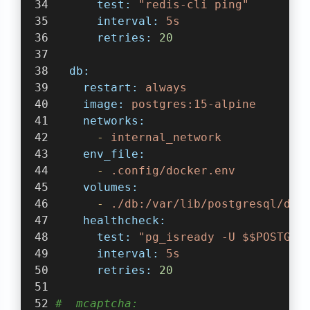
test:
"redis-cli ping"
interval:
5s
retries:
20
db:
restart:
always
image:
postgres:15-alpine
networks:
-
internal_network
env_file:
-
.config/docker.env
volumes:
-
./db:/var/lib/postgresql/dat
healthcheck:
test:
"pg_isready -U $$POSTGRE
interval:
5s
retries:
20
#  mcaptcha: