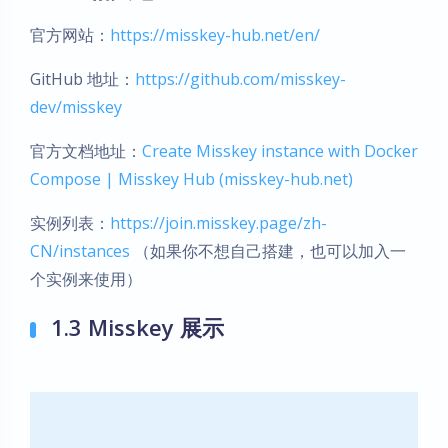
官方网站：
https://misskey-hub.net/en/
GitHub 地址：
https://github.com/misskey-
dev/misskey
官方文档地址：
Create Misskey instance with Docker
Compose | Misskey Hub (misskey-hub.net)
实例列表：
https://join.misskey.page/zh-
CN/instances
（如果你不想自己搭建，也可以加入一
个实例来使用）
1.3 Misskey 展示