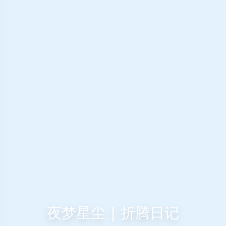
夜梦星尘 | 折腾日记