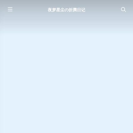
夜梦星尘の折腾日记