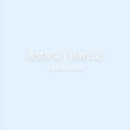
夜梦星尘 | 折腾日记
春风祝颂你的旅途