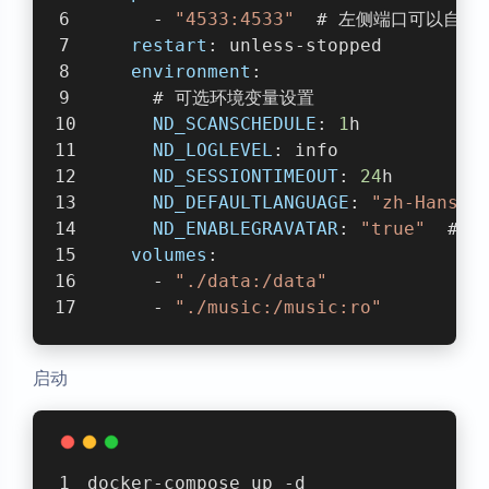
      - 
"4533:4533"
  # 左侧端口可以自
restart
: unless-stopped
environment
:
      # 可选环境变量设置
ND_SCANSCHEDULE
: 
1
h
ND_LOGLEVEL
: info  
ND_SESSIONTIMEOUT
: 
24
h
ND_DEFAULTLANGUAGE
: 
"zh-Hans"
ND_ENABLEGRAVATAR
: 
"true"
  # 
volumes
:
      - 
"./data:/data"
      - 
"./music:/music:ro"
启动
docker-compose up -d