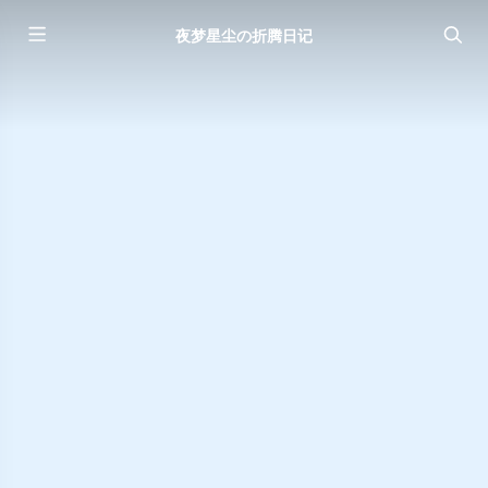
夜梦星尘の折腾日记